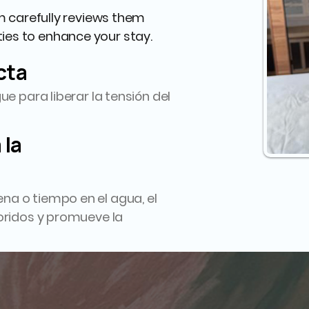
 carefully reviews them
ities to enhance your stay.
cta
ue para liberar la tensión del
 la
na o tiempo en el agua, el
loridos y promueve la