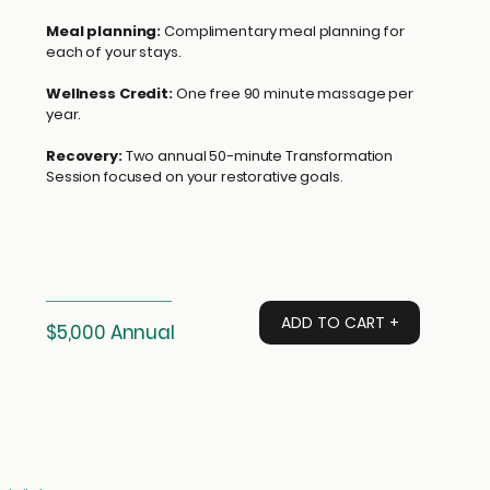
Meal planning:
Complimentary meal planning for
each of your stays.
Wellness Credit:
One free 90 minute massage per
year.
Recovery:
Two
annual 50-minute Transformation
Session focused on your restorative goals.
ADD TO CART +
$5,000 Annual