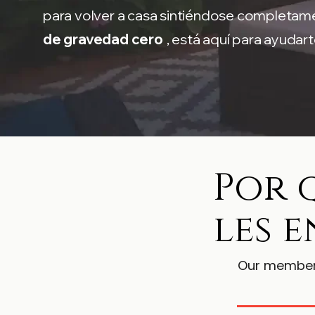
para volver a casa sintiéndose completame
de gravedad cero
, está aquí para ayudart
Por 
les 
Our membersh