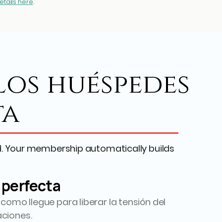
etails here
.
los huéspedes
ta
d. Your membership automatically builds
 perfecta
o como llegue para liberar la tensión del
aciones.