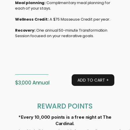
Meal planning:
Complimentary meal planning for
each of your stays.
Wellness Credit:
A $75 Masseuse Credit per year.
Recovery:
One annual 50-minute Transformation
Session focused on your restorative goals.
ADD TO CART +
$3,000 Annual
REWARD POINTS
*Every 10,000 points is a free night at The
Cardinal.