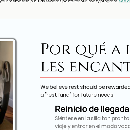
, your membership builds rewards points for our loyalty program.
See d
Por qué a 
les encan
We believe rest should be rewarde
a "rest fund" for future needs.
Reinicio de llegada
Siéntese en la silla tan pront
viaje y entrar en el modo vac