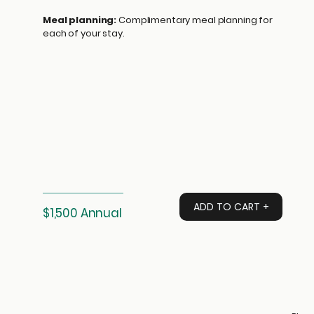
Meal planning:
Complimentary meal planning for
each of your stay.
ADD TO CART +
$1,500 Annual