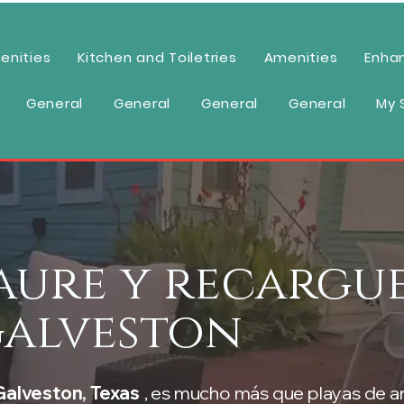
enities
Kitchen and Toiletries
Amenities
Enha
General
General
General
General
My 
taure y recargu
Galveston
Galveston, Texas
, es mucho más que playas de ar